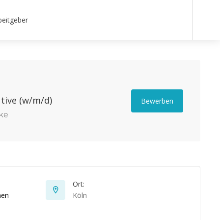
beitgeber
tive (w/m/d)
Bewerben
ke
Ort:
hen
Köln