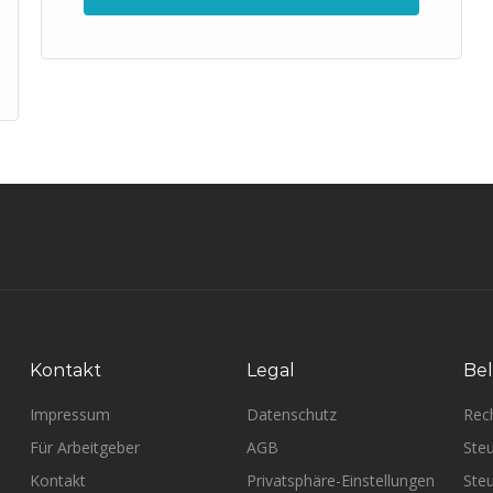
Kontakt
Legal
Bel
Impressum
Datenschutz
Rec
Für Arbeitgeber
AGB
Steu
Kontakt
Privatsphäre-Einstellungen
Steu