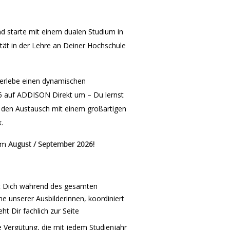
nd starte mit einem dualen Studium in
ität in der Lehre an Deiner Hochschule
d erlebe einen dynamischen
2026 auf ADDISON Direkt um – Du lernst
 den Austausch mit einem großartigen
.
 im
August / September
2026!
t Dich während des gesamten
e unserer Ausbilderinnen, koordiniert
t Dir fachlich zur Seite
re Vergütung, die mit jedem Studienjahr