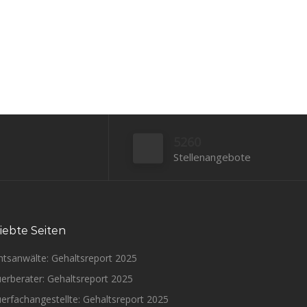
5260
Stellenangebote
iebte Seiten
htsanwälte: Gehaltsreport 2025
erberater: Gehaltsreport 2025
erfachangestellte: Gehaltsreport 2025