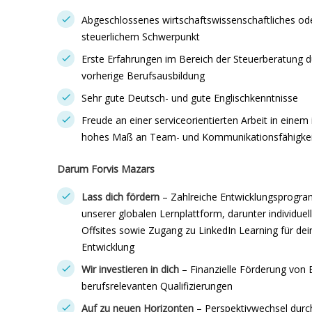
Abgeschlossenes wirtschaftswissenschaftliches ode
steuerlichem Schwerpunkt
Erste Erfahrungen im Bereich der Steuerberatung du
vorherige Berufsausbildung
Sehr gute Deutsch- und gute Englischkenntnisse
Freude an einer serviceorientierten Arbeit in einem
hohes Maß an Team- und Kommunikationsfähigkei
Darum Forvis Mazars
Lass dich fördern
– Zahlreiche Entwicklungsprogr
unserer globalen Lernplattform, darunter individue
Offsites sowie Zugang zu LinkedIn Learning für dei
Entwicklung
Wir investieren in dich
– Finanzielle Förderung von
berufsrelevanten Qualifizierungen
Auf zu neuen Horizonten
– Perspektivwechsel durc