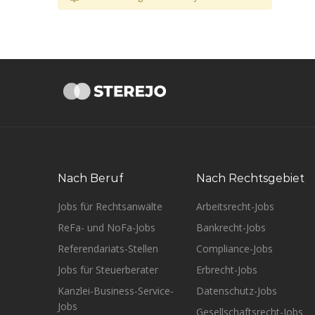
Nach Beruf
Nach Rechtsgebiet
Jobs für Rechtsanwälte
Arbeitsrecht-Jobs
ReFa- und NoFa-Jobs
Bankrecht-Jobs
Referendariats-Stellen
Compliance-Jobs
Jobs für Steuerberater
Erbrecht-Jobs
Kanzlei-Business-Service-
Datenschutz-Jobs
Jobs
Gesellschaftsrecht-Jobs