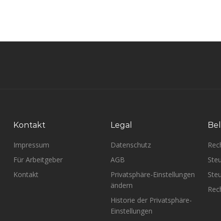
Kontakt
Legal
Bel
Impressum
Datenschutz
Rec
Für Arbeitgeber
AGB
Steu
Kontakt
Privatsphäre-Einstellungen
Steu
ändern
Rech
Historie der Privatsphäre-
Einstellungen