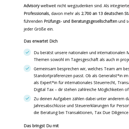
Advisory
weltweit nicht wegzudenken sind. Als integriert
Professionals
, davon mehr als
2.700 an 13 deutschen
St
führenden
Prüfungs- und Beratungsgesellschaften
und s
jeder Größe ein.
Das erwartet Dich
Du berätst unsere nationalen und internationalen M
Themen sowohl im Tagesgeschäft als auch in proj
Gemeinsam besprechen wir, welches Team am best
Standortpräferenzen passt. Ob als Generalist*in 
als Expert*in für internationales Steuerrecht, Tra
Digital Tax – dir stehen zahlreiche Möglichkeiten of
Zu deinen Aufgaben zählen dabei unter anderem das
Jahresabschlüsse und Steuererklärungen für Person
die Beratung bei Transaktionen, Tax Due Diligenc
Das bringst Du mit