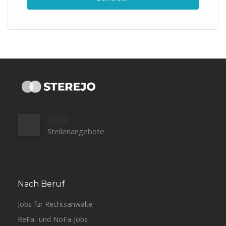
5052
Stellenangebote
Nach Beruf
Jobs für Rechtsanwälte
ReFa- und NoFa-Jobs