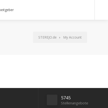
beitgeber
STEREJO.de
My Account
5745
Stellenangebote