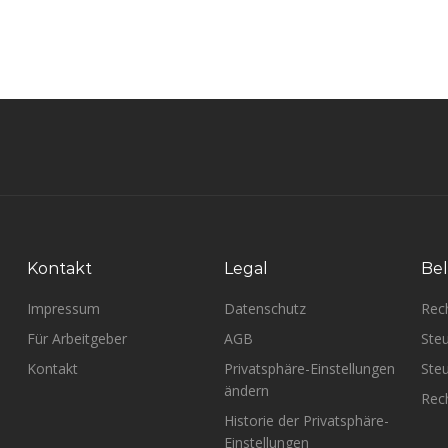
Kontakt
Legal
Bel
Impressum
Datenschutz
Rec
Für Arbeitgeber
AGB
Steu
Kontakt
Privatsphäre-Einstellungen
Steu
ändern
Rech
Historie der Privatsphäre-
Einstellungen