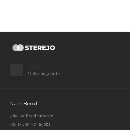
5550
Stellenangebote
Nach Beruf
Jobs für Rechtsanwälte
ReFa- und NoFa-Jobs