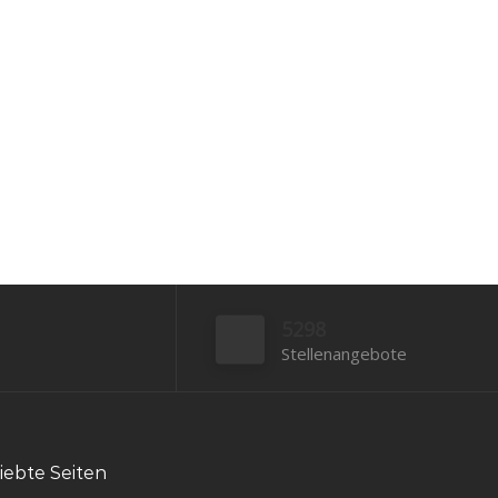
Steuerberatungsgesellschaft , unterstützen
unsere Mandanten seit mehr als zwanzig
Jahren in...
Bewerben
5298
Stellenangebote
iebte Seiten