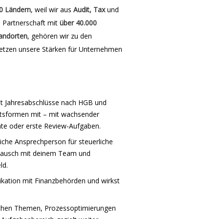
0 Ländern
, weil wir aus
Audit, Tax
und
e Partnerschaft mit
über 40.000
andorten
, gehören wir zu den
etzen unsere Stärken für Unternehmen
lst Jahresabschlüsse nach HGB und
chtsformen mit – mit wachsender
ate oder erste Review-Aufgaben.
iche Ansprechperson für steuerliche
stausch mit deinem Team und
ld.
ikation mit Finanzbehörden und wirkst
hlichen Themen, Prozessoptimierungen