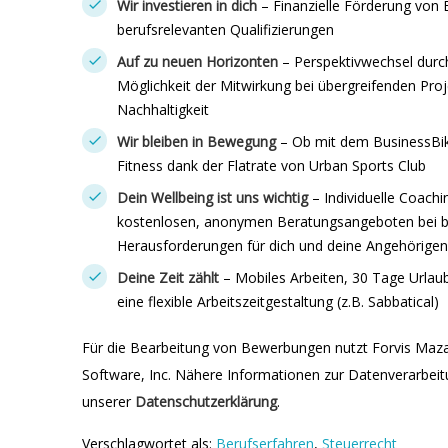
Wir investieren in dich
– Finanzielle Förderung von
berufsrelevanten Qualifizierungen
Auf zu neuen Horizonten
– Perspektivwechsel durc
Möglichkeit der Mitwirkung bei übergreifenden Pro
Nachhaltigkeit
Wir bleiben in Bewegung
– Ob mit dem BusinessBike
Fitness dank der Flatrate von Urban Sports Club
Dein Wellbeing ist uns wichtig
– Individuelle Coac
kostenlosen, anonymen Beratungsangeboten bei be
Herausforderungen für dich und deine Angehörigen
Deine Zeit zählt
– Mobiles Arbeiten, 30 Tage Urlau
eine flexible Arbeitszeitgestaltung (z.B. Sabbatical)
Für die Bearbeitung von Bewerbungen nutzt Forvis Maz
Software, Inc. Nähere Informationen zur Datenverarbeitu
unserer
Datenschutzerklärung
.
Verschlagwortet als:
Berufserfahren
,
Steuerrecht