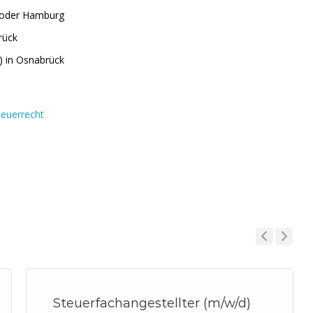
k oder Hamburg
rück
) in Osnabrück
teuerrecht
Previous
Next
Steuerfachangestellter (m/w/d)