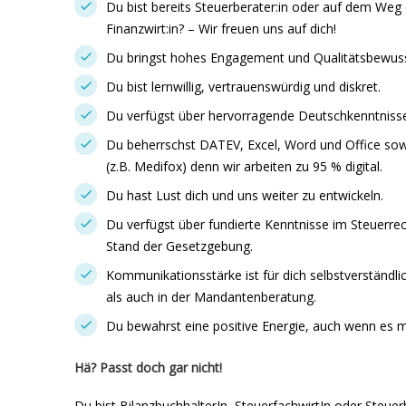
Du bist bereits Steuerberater:in oder auf dem Weg 
Finanzwirt:in? – Wir freuen uns auf dich!
Du bringst hohes Engagement und Qualitätsbewuss
Du bist lernwillig, vertrauenswürdig und diskret.
Du verfügst über hervorragende Deutschkenntnisse 
Du beherrschst DATEV, Excel, Word und Office sowi
(z.B. Medifox) denn wir arbeiten zu 95 % digital.
Du hast Lust dich und uns weiter zu entwickeln.
Du verfügst über fundierte Kenntnisse im Steuerrec
Stand der Gesetzgebung.
Kommunikationsstärke ist für dich selbstverständl
als auch in der Mandantenberatung.
Du bewahrst eine positive Energie, auch wenn es m
Hä? Passt doch gar nicht!
Du bist BilanzbuchhalterIn, SteuerfachwirtIn oder Steuer