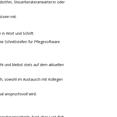
dorthin, Steuerberateranwärter:in oder
tsein mit.
in Wort und Schrift.
e Schnittstellen für Pflegesoftware
ht und bleibst stets auf dem aktuellen
ich, sowohl im Austausch mit Kollegen
al anspruchsvoll wird.
berateranwärterIn, hast aber Lust dich