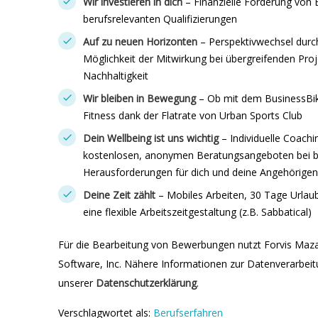
Wir investieren in dich
– Finanzielle Förderung von
berufsrelevanten Qualifizierungen
Auf zu neuen Horizonten
– Perspektivwechsel durc
Möglichkeit der Mitwirkung bei übergreifenden Pro
Nachhaltigkeit
Wir bleiben in Bewegung
– Ob mit dem BusinessBike
Fitness dank der Flatrate von Urban Sports Club
Dein Wellbeing ist uns wichtig
– Individuelle Coac
kostenlosen, anonymen Beratungsangeboten bei be
Herausforderungen für dich und deine Angehörigen
Deine Zeit zählt
– Mobiles Arbeiten, 30 Tage Urlau
eine flexible Arbeitszeitgestaltung (z.B. Sabbatical)
Für die Bearbeitung von Bewerbungen nutzt Forvis Maz
Software, Inc. Nähere Informationen zur Datenverarbeitu
unserer
Datenschutzerklärung
.
Verschlagwortet als:
Berufserfahren