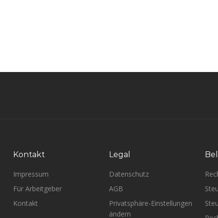
Kontakt
Legal
Bel
Impressum
Datenschutz
Rec
Für Arbeitgeber
AGB
Steu
Kontakt
Privatsphäre-Einstellungen
Steu
ändern
Rech