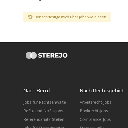
Benachrichtige mich über Jobs wie diesen
Nach Beruf
Nach Rechtsgebiet
Jobs für Rechtsanwälte
Arbeitsrecht-Jobs
ReFa- und NoFa-Jobs
Bankrecht-Jobs
Referendariats-Stellen
Compliance-Jobs
Jobs für Steuerberater
Erbrecht-Jobs