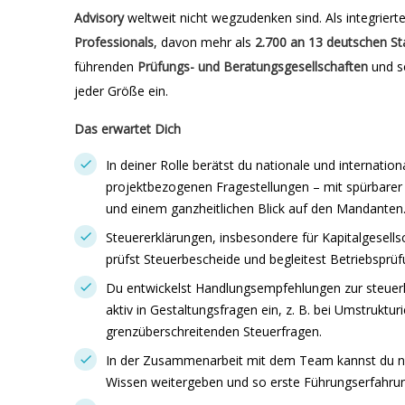
Advisory
weltweit nicht wegzudenken sind. Als integriert
Professionals
, davon mehr als
2.700 an 13 deutschen
St
führenden
Prüfungs- und Beratungsgesellschaften
und s
jeder Größe ein.
Das erwartet Dich
In deiner Rolle berätst du nationale und internati
projektbezogenen Fragestellungen – mit spürbarer
und einem ganzheitlichen Blick auf den Mandanten
Steuererklärungen, insbesondere für Kapitalgesellsc
prüfst Steuerbescheide und begleitest Betriebsprüf
Du entwickelst Handlungsempfehlungen zur steuerl
aktiv in Gestaltungsfragen ein, z. B. bei Umstruktu
grenzüberschreitenden Steuerfragen.
In der Zusammenarbeit mit dem Team kannst du neu
Wissen weitergeben und so erste Führungserfahru