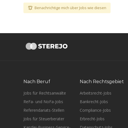
Benachrichtige mich über Jobs wie diesen
Nach Beruf
Nach Rechtsgebiet
Jobs für Rechtsanwälte
Arbeitsrecht-Jobs
ReFa- und NoFa-Jobs
Bankrecht-Jobs
Referendariats-Stellen
Compliance-Jobs
Jobs für Steuerberater
Erbrecht-Jobs
Kanzlei-Business-Service-
Datenschutz-Jobs