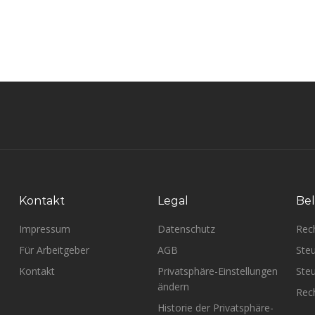
Kontakt
Legal
Bel
Impressum
Datenschutz
Rec
Für Arbeitgeber
AGB
Steu
Kontakt
Privatsphäre-Einstellungen
Steu
ändern
Rech
Historie der Privatsphäre-