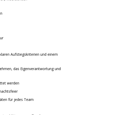
en
ur
laren Aufstiegskriterien und einem
nehmen, das Eigenverantwortung und
attet werden
achtsfeier
täten für jedes Team