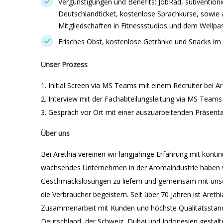
Vergünstigungen und Benefits: JobRad, subvention
Deutschlandticket, kostenlose Sprachkurse, sowie a
Mitgliedschaften in Fitnessstudios und dem Wellpa
Frisches Obst, kostenlose Getränke und Snacks im
Unser Prozess
1. Initial Screen via MS Teams mit einem Recruiter bei A
2. Interview mit der Fachabteilungsleitung via MS Teams
3. Gespräch vor Ort mit einer auszuarbeitenden Präsent
Über uns
Bei Arethia vereinen wir langjährige Erfahrung mit kontinu
wachsendes Unternehmen in der Aromaindustrie haben wir
Geschmackslösungen zu liefern und gemeinsam mit unse
die Verbraucher begeistern. Seit über 70 Jahren ist Areth
Zusammenarbeit mit Kunden und höchste Qualitätsstanda
Deutschland, der Schweiz, Dubai und Indonesien gestalt