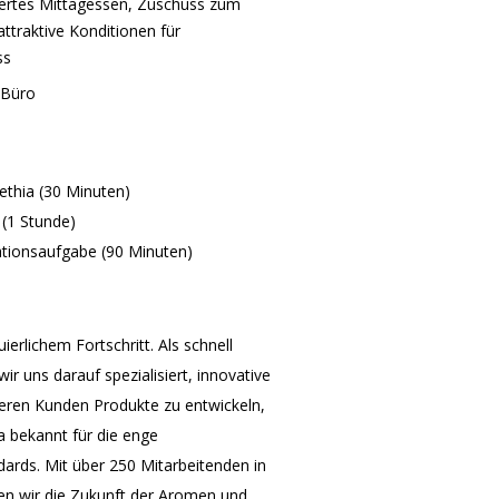
iertes Mittagessen, Zuschuss zum
ttraktive Konditionen für
ss
 Büro
rethia (30 Minuten)
 (1 Stunde)
ationsaufgabe (90 Minuten)
ierlichem Fortschritt. Als schnell
 uns darauf spezialisiert, innovative
ren Kunden Produkte zu entwickeln,
ia bekannt für die enge
rds. Mit über 250 Mitarbeitenden in
en wir die Zukunft der Aromen und