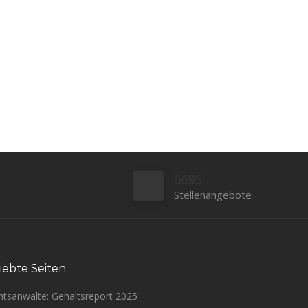
5695
Stellenangebote
iebte Seiten
htsanwälte: Gehaltsreport 2025