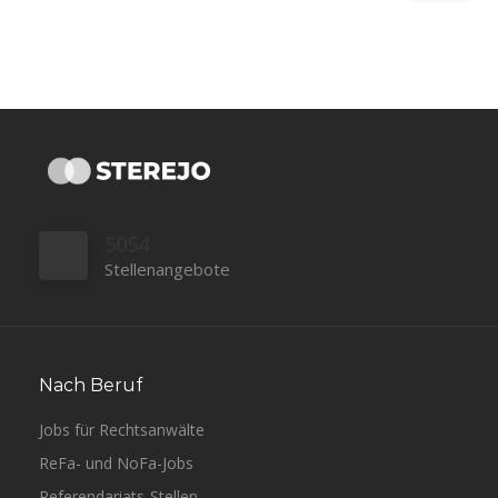
5054
Stellenangebote
Nach Beruf
Jobs für Rechtsanwälte
ReFa- und NoFa-Jobs
Referendariats-Stellen