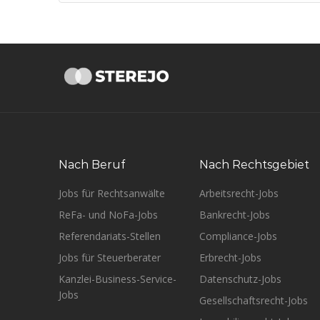
Nach Beruf
Nach Rechtsgebiet
Jobs für Rechtsanwälte
Arbeitsrecht-Jobs
ReFa- und NoFa-Jobs
Bankrecht-Jobs
Referendariats-Stellen
Compliance-Jobs
Jobs für Steuerberater
Erbrecht-Jobs
Kanzlei-Business-Service-
Datenschutz-Jobs
Jobs
Gesellschaftsrecht-Jobs