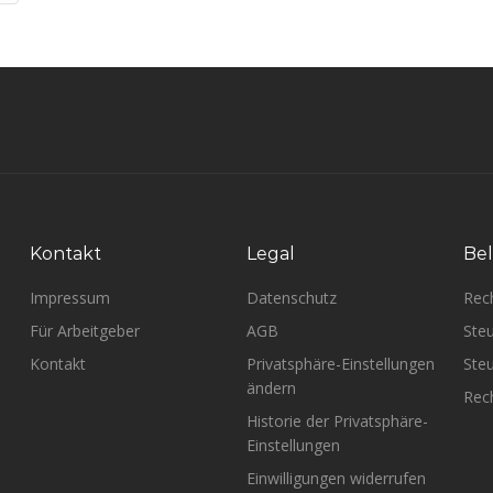
Kontakt
Legal
Bel
Impressum
Datenschutz
Rec
Für Arbeitgeber
AGB
Steu
Kontakt
Privatsphäre-Einstellungen
Steu
ändern
Rech
Historie der Privatsphäre-
Einstellungen
Einwilligungen widerrufen