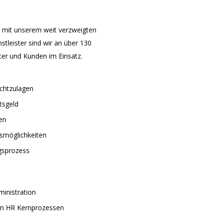
n mit unserem weit verzweigten
leister sind wir an über 130
iter und Kunden im Einsatz.
ichtzulagen
tsgeld
en
smöglichkeiten
gsprozess
inistration
on HR Kernprozessen