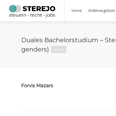
Home
Stellenangebote
Duales Bachelorstudium – Steu
genders)
Vollzeit
Forvis Mazars