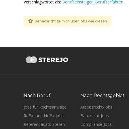
Verschlagwortet als:
Berufseinsteiger
,
Berufserfahren
Benachrichtige mich über Jobs wie diesen
Nach Beruf
Nach Rechtsgebiet
Jobs für Rechtsanwälte
Arbeitsrecht-Jobs
ReFa- und NoFa-Jobs
Bankrecht-Jobs
Referendariats-Stellen
Compliance-Jobs