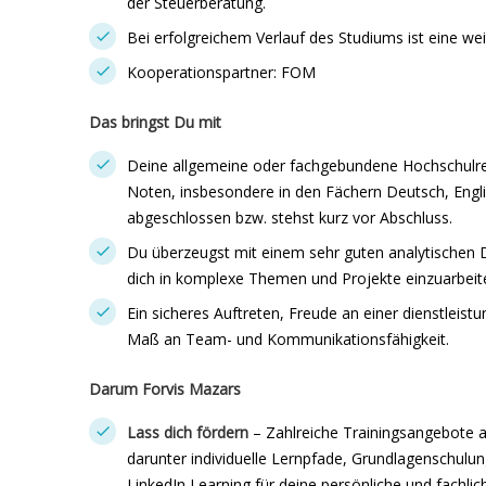
der Steuerberatung.
Bei erfolgreichem Verlauf des Studiums ist eine wei
Kooperationspartner: FOM
Das bringst Du mit
Deine allgemeine oder fachgebundene Hochschulrei
Noten, insbesondere in den Fächern Deutsch, Engli
abgeschlossen bzw. stehst kurz vor Abschluss.
Du überzeugst mit einem sehr guten analytischen 
dich in komplexe Themen und Projekte einzuarbeit
Ein sicheres Auftreten, Freude an einer dienstleist
Maß an Team- und Kommunikationsfähigkeit.
Darum Forvis Mazars
Lass dich fördern
– Zahlreiche Trainingsangebote a
darunter individuelle Lernpfade, Grundlagenschulu
LinkedIn Learning für deine persönliche und fachli