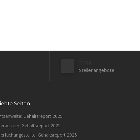
5298
Stellenangebote
iebte Seiten
htsanwälte: Gehaltsreport 2025
erberater: Gehaltsreport 2025
erfachangestellte: Gehaltsreport 2025