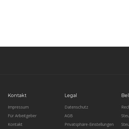
Kontakt
Legal
Bel
Impressum
Datenschutz
Rec
Für Arbeitgeber
AGB
Steu
Kontakt
Privatsphäre-Einstellungen
Steu