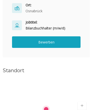
Ort:
Osnabrück
Jobtitel:
Bilanzbuchhalter (m/w/d)
Bewerben
Standort