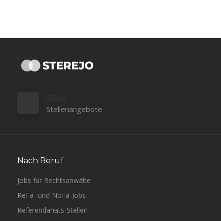
5054
Stellenangebote
Nach Beruf
Jobs für Rechtsanwälte
ReFa- und NoFa-Jobs
Referendariats-Stellen