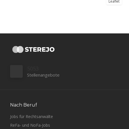
Leaflet
5053
Stellenangebote
Nach Beruf
Jobs für Rechtsanwälte
ReFa- und NoFa-Jobs