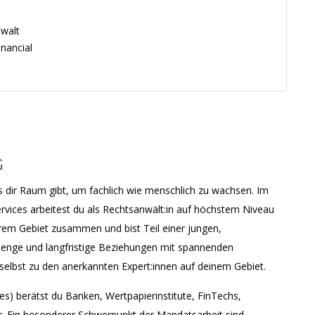
walt
nancial
G
s dir Raum gibt, um fachlich wie menschlich zu wachsen. Im
ervices arbeitest du als Rechtsanwält:in auf höchstem Niveau
rem Gebiet zusammen und bist Teil einer jungen,
 enge und langfristige Beziehungen mit spannenden
selbst zu den anerkannten Expert:innen auf deinem Gebiet.
ces) berätst du Banken, Wertpapierinstitute, FinTechs,
r. Ein besonderer Schwerpunkt der Mandatsarbeit sind