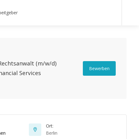
beitgeber
Rechtsanwalt (m/w/d)
Bewerben
nancial Services
Ort:
hen
Berlin