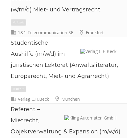
(w/m/d) Miet- und Vertragsrecht
50 km
1&1 Telecommunication SE
Frankfurt
Studentische
Vollzeit
Aushilfe (m/w/d) im
juristischen Lektorat (Anwaltsliteratur,
Europarecht, Miet- und Agrarrecht)
Verlag C.H.Beck
München
Referent –
Mietrecht,
Teilzeit
Objektverwaltung & Expansion (m/w/d)