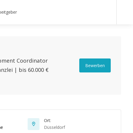
beitgeber
pment Coordinator
Bewerben
nzlei | bis 60.000 €
Ort:
he
Düsseldorf