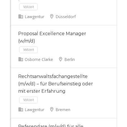
Lawgentur
Düsseldorf
Vollzeit
Proposal Excellence Manager
(w/m/d)
Osborne Clarke
Berlin
Rechtsanwaltsfachangestellte
Vollzeit
(m/w/d) – für Berufseinstieg oder
mit erster Erfahrung
Lawgentur
Bremen
Referendare (m/w/d) für alle