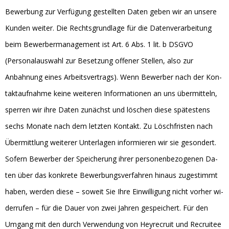
Bewerbung zur Verfügung gestellten Daten geben wir an unsere
Kunden weiter. Die Rechts­grund­lage für die Da­ten­ver­ar­bei­tung
beim Bewerbermanagement ist Art. 6 Abs. 1 lit. b DS­GVO
(Personalauswahl zur Besetzung offener Stellen, also zur
Anbahnung eines Arbeitsvertrags). Wenn Bewerber nach der Kon­
takt­auf­nahme keine wei­te­ren In­for­ma­tio­nen an uns über­mit­teln,
sper­ren wir ihre Da­ten zunächst und löschen diese spätes­tens
sechs Mo­nate nach dem letz­ten Kon­takt. Zu Lösch­fris­ten nach
Über­mitt­lung wei­te­rer Un­ter­la­gen in­for­mie­ren wir sie ge­son­dert.
So­fern Bewerber der Spei­che­rung ih­rer per­so­nen­be­zo­ge­nen Da­
ten über das kon­krete Be­wer­bungs­ver­fah­ren hin­aus zu­ge­stimmt
ha­ben, wer­den diese – so­weit Sie Ihre Ein­wil­li­gung nicht vor­her wi­
der­ru­fen – für die Dauer von zwei Jah­ren ge­spei­chert. Für den
Umgang mit den durch Verwendung von Heyrecruit und Recruitee